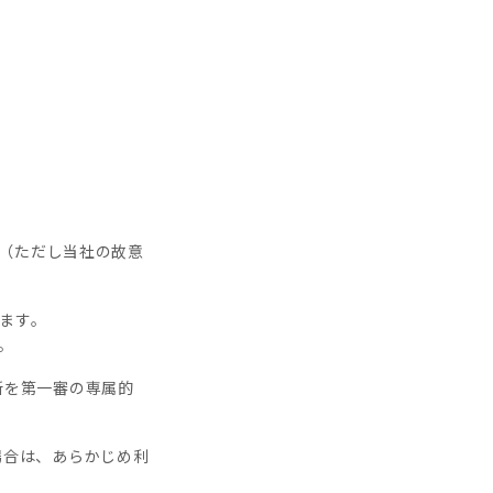
ん（ただし当社の故意
きます。
。
所を第一審の専属的
場合は、あらかじめ利