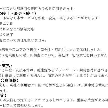
本サービスを私的利用の範囲内でのみ使用できます。
の停止・変更・終了）
、予告なく本サービスを停止・変更・終了することがあります：
テム更新
クセスなどの緊急対応
づく終了
害について責任を負いません。
）
分析の結果やスコアの正確性・完全性・有用性について保証しません。
サービスを利用して被った損害について、当社は一切の責任を負いませ
）。
・支払）
に関する料金・支払条件は、別途定めるプランページ・契約書等に基づ
終了後も継続して利用する場合は、所定の料金が発生することがあります
・合意管轄）
拠し、当社と利用者との間で紛争が生じた場合には、東京地方裁判
ます。
改定）
て本規約を改定することができるものとします。重要な改定がある
ービス上で告知いたします。