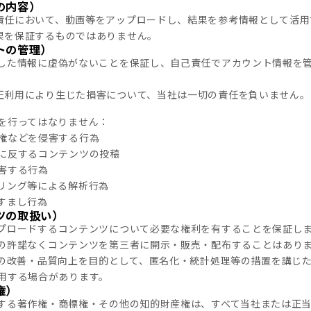
の内容）
己の責任において、動画等をアップロードし、結果を参考情報として活
成果を保証するものではありません。
トの管理）
登録した情報に虚偽がないことを保証し、自己責任でアカウント情報を
の不正利用により生じた損害について、当社は一切の責任を負いません。
）
を行ってはなりません：
権などを侵害する行為
に反するコンテンツの投稿
害する行為
リング等による解析行為
すまし行為
ツの取扱い）
アップロードするコンテンツについて必要な権利を有することを保証し
用者の許諾なくコンテンツを第三者に開示・販売・配布することはあり
I機能の改善・品質向上を目的として、匿名化・統計処理等の措置を講じ
用する場合があります。
権）
に関する著作権・商標権・その他の知的財産権は、すべて当社または正